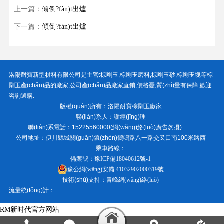
上一篇：
傾倒?fàn)t出爐
下一篇：
傾倒?fàn)t出爐
洛陽耐寶新型材料有限公司
是主營:
棕剛玉
,
棕剛玉磨料
,
棕剛玉砂
,
棕剛玉塊
等棕
剛玉產(chǎn)品的廠家,公司產(chǎn)品廠家直銷,價格憂,質(zhì)量有保障,歡迎
咨詢選購.
版權(quán)所有：
洛陽耐寶棕剛玉廠家
聯(lián)系人：謝經(jīng)理
聯(lián)系電話：15225560000(網(wǎng)絡(luò)廣告勿擾)
公司地址：伊川縣城關(guān)鎮(zhèn)鶴鳴路八一路交叉口南100米路西
乘車路線：
備案號：
豫ICP備18040612號-1
豫公網(wǎng)安備 41032902000319號
技術(shù)支持：
青峰網(wǎng)絡(luò)
流量統(tǒng)計：
RM新时代官方网站