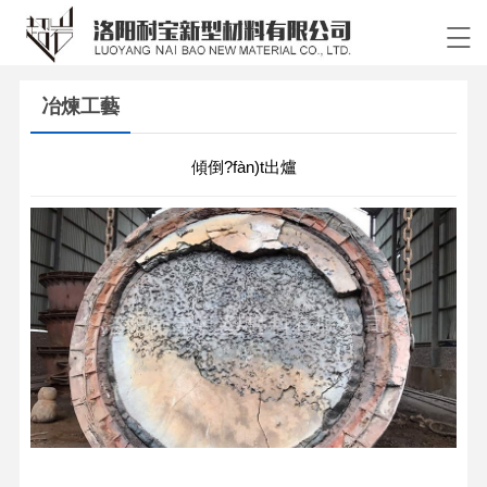
冶煉工藝
傾倒?fàn)t出爐